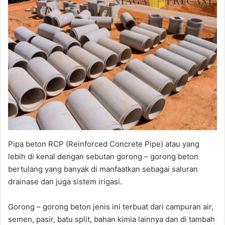
Pipa beton RCP (Reinforced Concrete Pipe) atau yang
lebih di kenal dengan sebutan gorong – gorong beton
bertulang yang banyak di manfaatkan sebagai saluran
drainase dan juga sistem irigasi.
Gorong – gorong beton jenis ini terbuat dari campuran air,
semen, pasir, batu split, bahan kimia lainnya dan di tambah