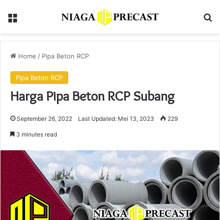
Menu
Se
Home
/
Pipa Beton RCP
Pipa Beton RCP
Harga Pipa Beton RCP Subang
September 26, 2022
Last Updated: Mei 13, 2023
229
3 minutes read