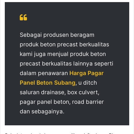
Sebagai produsen beragam
produk beton precast berkualitas
kami juga menjual produk beton
precast berkualitas lainnya seperti
dalam penawaran
Harga Pagar
Panel Beton Subang
, u ditch
saluran drainase, box culvert,
pagar panel beton, road barrier
dan sebagainya.