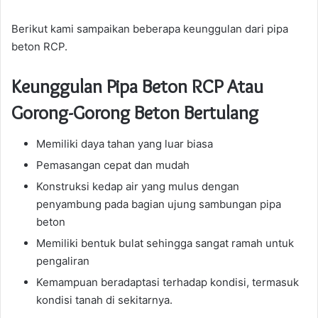
Berikut kami sampaikan beberapa keunggulan dari pipa
beton RCP.
Keunggulan Pipa Beton RCP Atau
Gorong-Gorong Beton Bertulang
Memiliki daya tahan yang luar biasa
Pemasangan cepat dan mudah
Konstruksi kedap air yang mulus dengan
penyambung pada bagian ujung sambungan pipa
beton
Memiliki bentuk bulat sehingga sangat ramah untuk
pengaliran
Kemampuan beradaptasi terhadap kondisi, termasuk
kondisi tanah di sekitarnya.