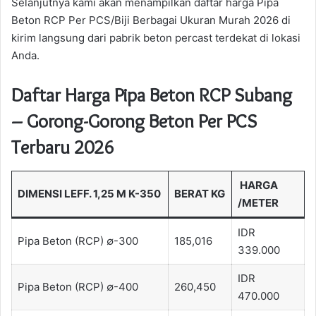
Selanjutnya kami akan menampilkan daftar harga Pipa
Beton RCP Per PCS/Biji Berbagai Ukuran Murah 2026 di
kirim langsung dari pabrik beton percast terdekat di lokasi
Anda.
Daftar Harga Pipa Beton RCP Subang
– Gorong-Gorong Beton Per PCS
Terbaru 2026
HARGA
DIMENSI LEFF. 1,25 M K-350
BERAT KG
/METER
IDR
Pipa Beton (RCP) ∅-300
185,016
339.000
IDR
Pipa Beton (RCP) ∅-400
260,450
470.000