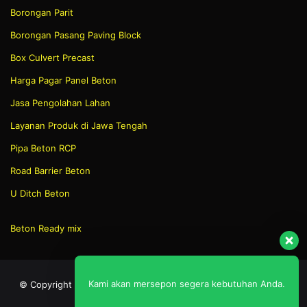
Borongan Parit
Borongan Pasang Paving Block
Box Culvert Precast
Harga Pagar Panel Beton
Jasa Pengolahan Lahan
Layanan Produk di Jawa Tengah
Pipa Beton RCP
Road Barrier Beton
U Ditch Beton
Beton Ready mix
Kami akan mersepon segera kebutuhan Anda.
© Copyright 2026, All Rights Reserved | Created By: BEDENG
GROUP CILS