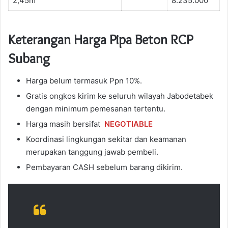
2,45m
8.235.000
Keterangan Harga Pipa Beton RCP
Subang
Harga belum termasuk Ppn 10%.
Gratis ongkos kirim ke seluruh wilayah Jabodetabek
dengan minimum pemesanan tertentu.
Harga masih bersifat
NEGOTIABLE
Koordinasi lingkungan sekitar dan keamanan
merupakan tanggung jawab pembeli.
Pembayaran CASH sebelum barang dikirim.