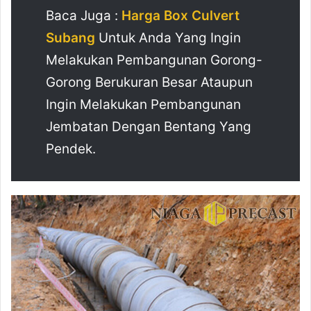
Baca Juga :
Harga Box Culvert
Subang
Untuk Anda Yang Ingin
Melakukan Pembangunan Gorong-
Gorong Berukuran Besar Ataupun
Ingin Melakukan Pembangunan
Jembatan Dengan Bentang Yang
Pendek.