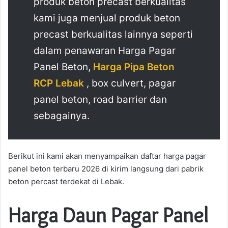
produk beton precast berkualitas
kami juga menjual produk beton
precast berkualitas lainnya seperti
dalam penawaran Harga Pagar
Panel Beton,
Harga Pipa Beton
RCP Lebak
, box culvert, pagar
panel beton, road barrier dan
sebagainya.
Berikut ini kami akan menyampaikan daftar harga pagar
panel beton terbaru 2026 di kirim langsung dari pabrik
beton percast terdekat di Lebak.
Harga Daun Pagar Panel