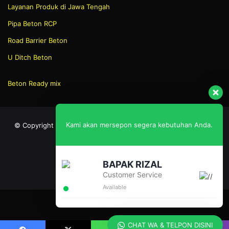
Layanan Produk di Jawa Tengah
Pipa Beton RCP
Road Barrier Beton
U Ditch Beton
Beton Ready mix
Kami akan mersepon segera kebutuhan Anda.
© Copyright 2026, All Rights Reserved | Created By: BEDENG
GROUP CILS
BAPAK RIZAL
Facebook
X
YouTube
Instagram
Customer Service
Available
CHAT WA & TELPON DISINI