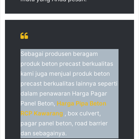
Sebagai produsen beragam
produk beton precast berkualitas
kami juga menjual produk beton
precast berkualitas lainnya seperti
dalam penawaran Harga Pagar
Panel Beton,
Harga Pipa Beton
RCP Kawarang
, box culvert,
pagar panel beton, road barrier
dan sebagainya.