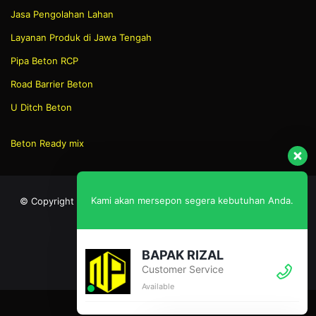
Jasa Pengolahan Lahan
Layanan Produk di Jawa Tengah
Pipa Beton RCP
Road Barrier Beton
U Ditch Beton
Beton Ready mix
Kami akan mersepon segera kebutuhan Anda.
© Copyright 2026, All Rights Reserved | Created By: BEDENG
GROUP CILS
BAPAK RIZAL
Facebook
X
YouTube
Instagram
Customer Service
Available